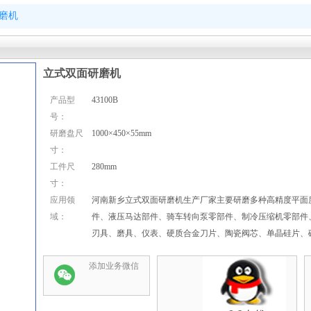
磨机
立式双面研磨机
产品型
43100B
号：
研磨盘尺
1000×450×55mm
寸：
工件尺
280mm
寸：
应用领
河南新乡立式双面研磨机生产厂家主要研磨多种高精度平面
域：
件、液压马达部件、骑车转向泵零部件、制冷压缩机零部件
刃具、磨具、仪表、硬质合金刀片、陶瓷阀芯、单晶硅片、
添加业务微信