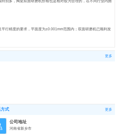
域特别多，陶瓷双面研磨机价格也是相对较为合理的，在不同行业内拥
2022-06-24
行精度的要求，平面度为±0.001mm范围内；双面研磨机已顺利发
更多
数；数控双面研磨机主要应用领域：汽车转向阀零部件、制冷压缩机零
户要求精度参数指标，轴承套圈平面度可达到±0.001mm范围内，可以
系方式
更多
公司地址
河南省新乡市