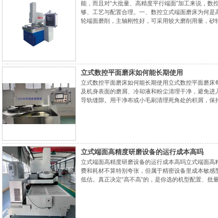
能，而且对“大批量、高精度平行端面”加工来说，数
够、工艺与配置合理。一、数控立式端面磨床为何是
轮端面磨削，主轴刚性好，可采用较大磨削用量，砂
多，生产率明显高于卧轴周边磨削。2、立式结构+圆
定，减少夹紧变形，尤其适合大直径、重型或薄壁件
立式数控平面磨床如何能长期使用
立式数控平面磨床如何能长期使用立式数控平面磨床
及机身表面的磨屑、冷却液和粉尘清理干净，避免进
导轨缝隙。用干净布或小毛刷清理死角处的积屑，保持
位：导轨油、液压油须在标定范围内，发现油液浑浊
确认冷却液液位足够、浓度正常（一般5%–8%）、
立式端面高精度研磨设备的运行成本高吗
立式端面高精度研磨设备的运行成本高吗立式端面高精
费和耗材不算特别夸张，但属于精密设备里成本敏感
低估。真正决定“高不高”的，是你选的机型配置、批
是：1、砂轮与修整耗材2、电费3、冷却液与过滤4
特点端面磨削通常是“面接触”，单位时间磨削面积大