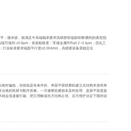
平：微米级，能满足中高端轴承要求高精密双端面研磨/磨削的典型指
，高端可做到 ≤0.8μm；表面粗糙度：常规金属件Ra0.2–0.4μm，优化工
景：行业标准要求端面平行度≤0.004mm，高精密设备需稳定在
2mm、平面度≤0.003mm、厚度公差±0.005mm。双端面研磨工艺在学术
硅片、硬脆材料和金属薄片等。这
实相对偏低，但很低是有条件的、单面平面研磨机建立在结构本身简单
及合格的耗材与配件质量。一旦修整轮磨损未及时处理、盘面平面度超
率就会迅速被打破。把它理解成先天结构占优、后天维护决定下限的设
磨机的先天结构优势单面平面研磨机相比双面机、数控磨床，结构上减
动部件少：通常只有主轴驱