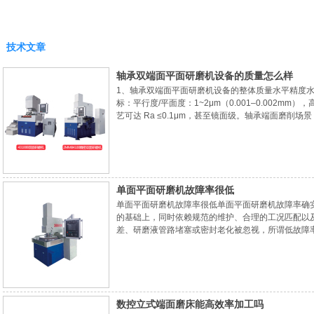
技术文章
轴承双端面平面研磨机设备的质量怎么样
1、轴承双端面平面研磨机设备的整体质量水平精度水
标：平行度/平面度：1~2μm（0.001–0.002mm）
艺可达 Ra ≤0.1μm，甚至镜面级。轴承端面磨削场
≤0.002mm；某立式双端面磨床实测：平行度≤0.00
上也被证明能获得很高的平面度和平行度，广泛用于
单面平面研磨机故障率很低
单面平面研磨机故障率很低单面平面研磨机故障率确
的基础上，同时依赖规范的维护、合理的工况匹配以
差、研磨液管路堵塞或密封老化被忽视，所谓低故障
备，比单纯认定低故障更接近实际。一、单面平面研
法做得彻底，这是其故障率偏低的根本原因：1、运
数控立式端面磨床能高效率加工吗