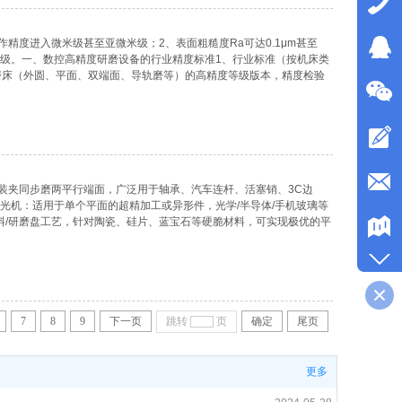
作精度进入微米级甚至亚微米级；2、表面粗糙度Ra可达0.1μm甚至
微米量级。一、数控高精度研磨设备的行业精度标准1、行业标准（按机床类
磨床（外圆、平面、双端面、导轨磨等）的高精度等级版本，精度检验
磨床：《立轴矩台平面磨床 精度检验》同样规定几何精度、工作精度
级给出不同允差等级，
装夹同步磨两平行端面，广泛用于轴承、汽车连杆、活塞销、3C边
抛光机：适用于单个平面的超精加工或异形件，光学/半导体/手机玻璃等
料/研磨盘工艺，针对陶瓷、硅片、蓝宝石等硬脆材料，可实现极优的平
度精度与稳定性（核心，权重最大）效率与产能工件适配范围与材料兼
）售后与运维（质保
7
8
9
下一页
跳转
页
确定
尾页
更多