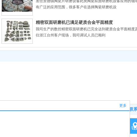
发往景德镇陶瓷片研磨设备此类陶瓷双面研磨机设备应用的领
双端面精磨机的运行参数（图片展示）
有广泛的应用范围，很多客户在选择陶瓷研磨机设
精密双面研磨机已满足硬质合金平面精度
我司生产的数控精密双面研磨机已完全达到硬质合金平面精度及平
往浙江台州客户现场，我司调试人员已顺利
MB43100双面研磨机已发货_粉末冶金
河南新乡市生产的双端面研磨机已达到技术协议规定的技术参
部件、油泵油嘴零部件、发动机零部件、高精密轴
双面研磨机已达到精密轴承套圈精度
河南新乡市生产2MM84100双面研磨机厂家设备已顺利完成客
说我司生产的双面研磨机已达到国内
更多
联