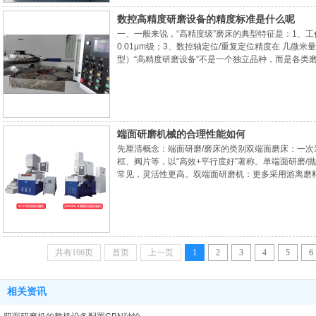
数控高精度研磨设备的精度标准是什么呢
一、一般来说，“高精度级”磨床的典型特征是：1、工
0.01μm级；3、数控轴定位/重复定位精度在 几
型）“高精度研磨设备”不是一个独立品种，而是各类
主要依据对应的国家/行业标准，例如：立轴矩台平面
允差。这些标准里，通常按普通级、精密级、高精度
端面研磨机械的合理性能如何
先厘清概念：端面研磨/磨床的类别双端面磨床：一次
框、阀片等，以“高效+平行度好”著称。单端面研磨/
常见，灵活性更高。双端面研磨机：更多采用游离磨
面度与表面质量。二、评价“合理性能”的六个关键维
容性自动化与智能化刚性与寿命（结构材料与热处理
共有166页
首页
上一页
1
2
3
4
5
6
相关资讯