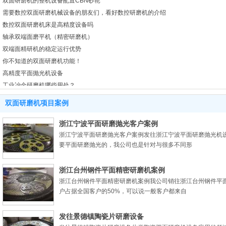
双面研磨机的整机设备配置CBN砂轮
需要数控双面研磨机械设备的朋友们，看好数控研磨机的介绍
数控双面研磨机床是高精度设备吗
轴承双端面磨平机（精密研磨机）
双端面精研机的稳定运行优势
你不知道的双面研磨机功能！
高精度平面抛光机设备
工业冶金研磨机哪些用处？
立式精密研磨机价格
双面研磨机项目案例
2mm8470高精密全自动双面研磨设备
高精度研磨抛光机研磨方法有哪些？
浙江宁波平面研磨抛光客户案例
研磨机双面磨设备
浙江宁波平面研磨抛光客户案例发往浙江宁波平面研磨抛光机
要平面研磨抛光的，我公司也是针对与很多不同形
平面研磨机价格
研磨抛光陶瓷片:专用精密研磨机床
浙江台州钢件平面精密研磨机案例
铜片双面研磨设备多少钱呢？
浙江台州钢件平面精密研磨机案例我公司销往浙江台州钢件平
陶瓷研磨机哪家好
户占据全国客户的50%，可以说一般客户都来自
精密平面研磨机的质量稳定吗
精密端面研磨机能达到表面光洁度效果
发往景德镇陶瓷片研磨设备
使用正确的方式清洗双端面研磨机床