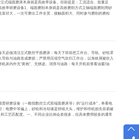
控立式端面磨床本身就是高效率设备。但前提是：工况适合、批量足
高效率研磨设备1、端面磨削本身就是高效磨削方式立轴端面磨削用砂
轮直径大，一次可磨出工件全宽，接触面积大、同时参与磨削的磨粒
台/双端面设计进一步提效立式布局：工件竖直放置，重力有助于定位稳
。圆台连续进给：没有工作
每天必做清洁立式数控平面磨床：每天下班前把工作台、导轨、砂轮罩
入导轨与油路造成磨损；严禁用压缩空气吹扫工作台，以免铁屑被吹入
机床内外无“黄袍”、无锈迹。润滑与油路：每天开机前查看油窗/油
、乳化或变质要及时更换；同时确认各润滑点有油，油路畅通。冷却：
管路无堵塞、喷嘴对准磨削
度研磨设备（一般指数控立式双端面磨床等）的“运行成本”，单看电
型：电费中等偏上，砂轮和冷却液是持续大头，维护和停机损失容易被
量和工艺匹配度。一、不同企业比例会差很多，但具体费用较多的通常
、维护与停机损失二、砂轮和修整：“显性耗材成本”1、砂轮寿命与成本
、砂轮磨损相对快