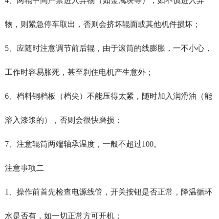
4、两辊中间严禁进入异物（如金属块等），如不慎进入异
物，则紧急停车取出，否则会挤坏辊面或其他机件损坏；
5、应随时注意调节前后辊，由于滚筒的线膨胀，一不小心，
工作时容易胀死，甚至刹住电机产生意外；
6、档料铜档板（档尖）不能压得太紧，随时加入润滑油（能
溶入漆浆的），否则会很快磨损；
7、注意辊筒两端轴承温度，一般不超过100。
注意事项二
1、操作前首先检查电源线管，开关按钮是否正常，降温循环
水是否有，如一切正常方可开机；