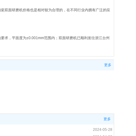
陶瓷双面研磨机价格也是相对较为合理的，在不同行业内拥有广泛的应
求，平面度为±0.001mm范围内；双面研磨机已顺利发往浙江台州
更多
面研磨机主要应用领域：汽车转向阀零部件、制冷压缩机零部件、油泵
参数指标，轴承套圈平面度可达到±0.001mm范围内，可以说我司生产
更多
2024-05-28