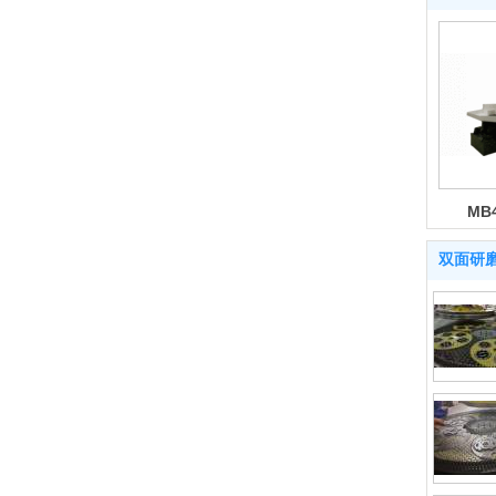
机械设
2M84100B精密
数控2MK8472C
MB
双面研磨机
高精度双端面研
磨机
双面研