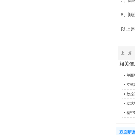
7、
8、
以上
上一篇
相关信
单面
立式
数控
立式
精密
双面研