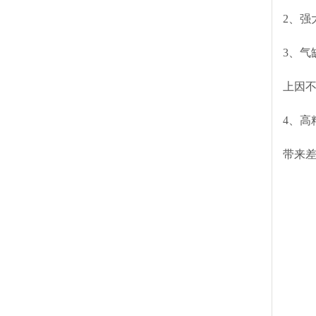
2、
3、气
上因
4、高
带来