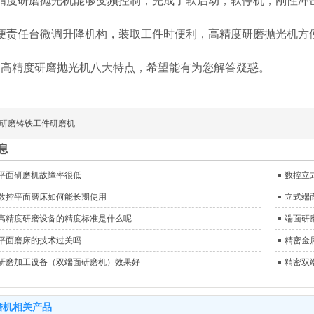
高精度研磨抛光机能够变频控制，完成了软启动，软停机，刚性冲
顺便责任台微调升降机构，装取工件时便利，高精度研磨抛光机方
是高精度研磨抛光机八大特点，希望能有为您解答疑惑。
研磨铸铁工件研磨机
息
平面研磨机故障率很低
数控立
数控平面磨床如何能长期使用
立式端
高精度研磨设备的精度标准是什么呢
端面研
平面磨床的技术过关吗
精密金
研磨加工设备（双端面研磨机）效果好
精密双
磨机相关产品