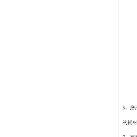
5、
约耗