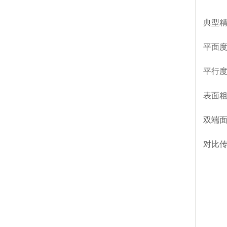
典型
平面度
平行度
表面粗糙
双端
对比