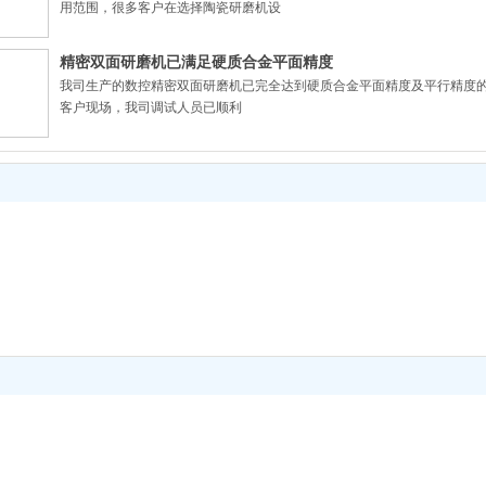
用范围，很多客户在选择陶瓷研磨机设
精密双面研磨机已满足硬质合金平面精度
我司生产的数控精密双面研磨机已完全达到硬质合金平面精度及平行精度的要
客户现场，我司调试人员已顺利
MB43100双面研磨机已发货_粉末冶金
河南新乡市生产的双端面研磨机已达到技术协议规定的技术参数；数控双
油嘴零部件、发动机零部件、高精密轴
双面研磨机已达到精密轴承套圈精度
河南新乡市生产2MM84100双面研磨机厂家设备已顺利完成客户要求精度
的双面研磨机已达到国内