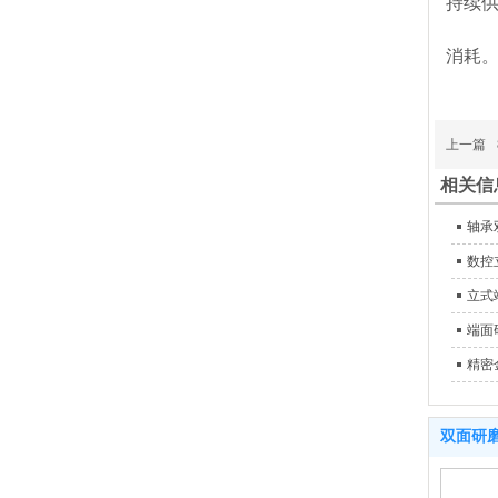
持续
消耗
上一篇
相关信
轴承
数控
立式
端面
精密
双面研