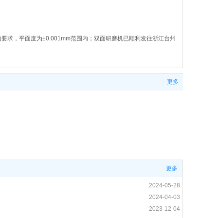
求，平面度为±0.001mm范围内；双面研磨机已顺利发往浙江台州
更多
面研磨机主要应用领域：汽车转向阀零部件、制冷压缩机零部件、油泵
参数指标，轴承套圈平面度可达到±0.001mm范围内，可以说我司生产
更多
2024-05-28
2024-04-03
2023-12-04