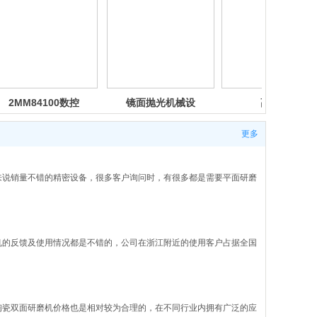
镜面抛光机械设
高精密
MB4363C
备
2MK8440双面
研磨机
研磨机
更多
来说销量不错的精密设备，很多客户询问时，有很多都是需要平面研磨
机的反馈及使用情况都是不错的，公司在浙江附近的使用客户占据全国
陶瓷双面研磨机价格也是相对较为合理的，在不同行业内拥有广泛的应