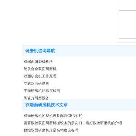
研磨机咨询导航
双端面研磨机价格
硬质合金双面研磨机
双面研磨机工作原理
立式双面研磨机
平面研磨机粗糙度检测
陶瓷片研磨设备
双端面研磨机技术文章
量刃具数控研磨机
密封环平面研磨设备
双面研磨机的整机设备配置CBN砂轮
双面研磨机结构特点
需要数控双面研磨机械设备的朋友们，看好数控研磨机的介绍
43100双面研磨机
数控双面研磨机床是高精度设备吗
双面研磨机多少钱