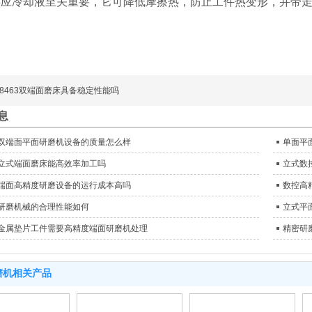
供应冷却液至关重要，它可降低摩擦热，防止工件热变形，并带
。
8463双端面磨床具备稳定性能吗
息
双端面平面研磨机设备的质量怎么样
单面平
立式端面磨床能高效率加工吗
立式数
端面高精度研磨设备的运行成本高吗
数控高
研磨机械的合理性能如何
立式平
金属垫片工件需要高精度端面研磨机处理
精密研
磨机相关产品