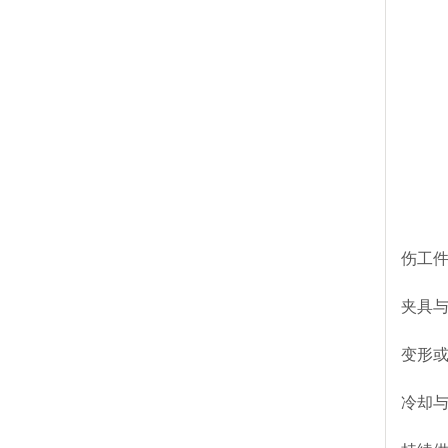
伤工
夹具
变形
冷却